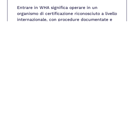
Entrare in WHA significa operare in un
organismo di certificazione riconosciuto a livello
internazionale, con procedure documentate e
un forte orientamento alla trasparenza e
all'imparzialità.
Offriamo:
- collaborazione con un network internazionale
- formazione continua e professionale in
ambito certificazione
- coinvolgimento in progetti di rilevanza globale
Contattaci